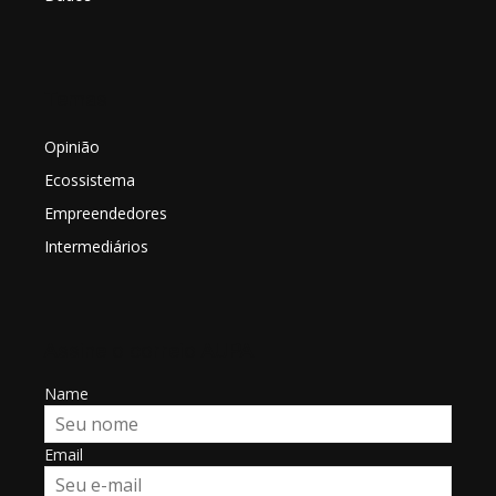
Temas
Opinião
Ecossistema
Empreendedores
Intermediários
Assine o correio AUPA
Name
Email