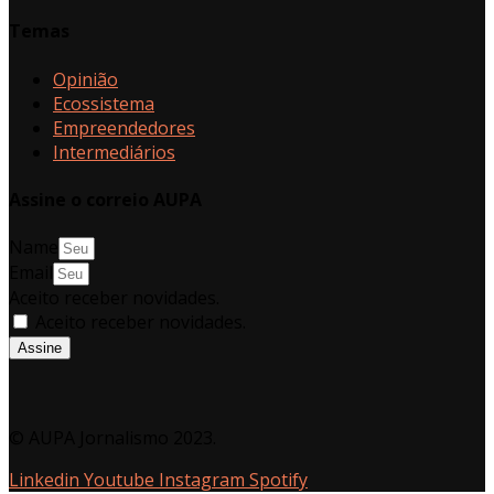
Temas
Opinião
Ecossistema
Empreendedores
Intermediários
Assine o correio AUPA
Name
Email
Aceito receber novidades.
Aceito receber novidades.
Assine
© AUPA Jornalismo 2023.
Linkedin
Youtube
Instagram
Spotify