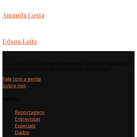
Amanda Costa
Edson Leite
A Aupa é um veículo jornalístico independente, lançado em maio de 2018 e
voltado à cobertura crítica do ecossistema de impacto social.
Fale com a gente
Sobre nós
seções
Reportagens
Entrevistas
Especiais
Dados