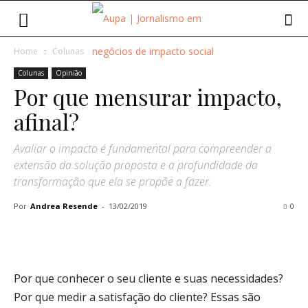
Home
Colunas
Colunas
Opinião
Por que mensurar impacto,
afinal?
Avaliar o impacto é fundamental para compreender a
extensão da solução proposta e a profundidade da
transformação que ela se propõe a fazer.
Por
Andrea Resende
-
13/02/2019
0
Por que conhecer o seu cliente e suas necessidades?
Por que medir a satisfação do cliente? Essas são