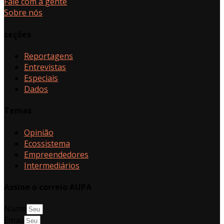
Fale com a gente
Sobre nós
seções
Reportagens
Entrevistas
Especiais
Dados
Temas
Opinião
Ecossistema
Empreendedores
Intermediários
Assine o correio AUPA
Name
Email