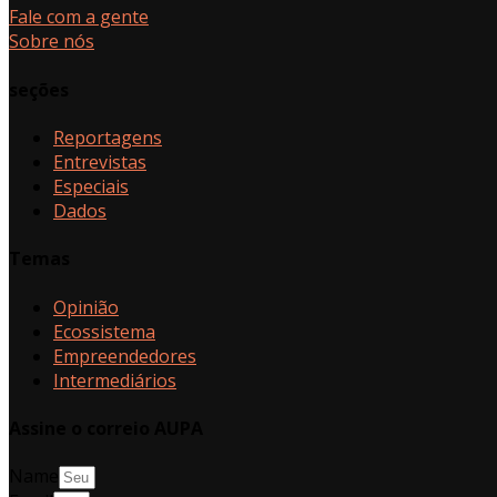
Fale com a gente
Sobre nós
seções
Reportagens
Entrevistas
Especiais
Dados
Temas
Opinião
Ecossistema
Empreendedores
Intermediários
Assine o correio AUPA
Name