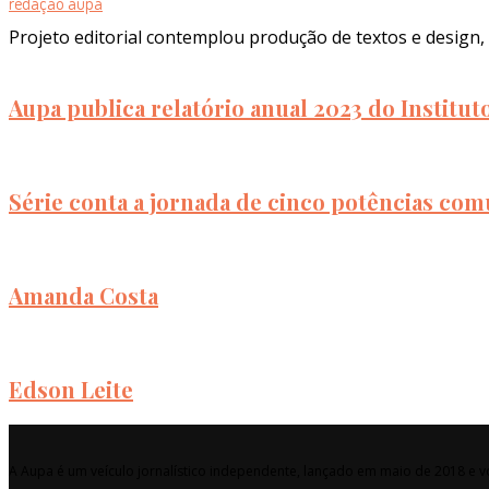
redação aupa
Projeto editorial contemplou produção de textos e design, 
Aupa publica relatório anual 2023 do Institu
Série conta a jornada de cinco potências com
Amanda Costa
Edson Leite
A Aupa é um veículo jornalístico independente, lançado em maio de 2018 e vo