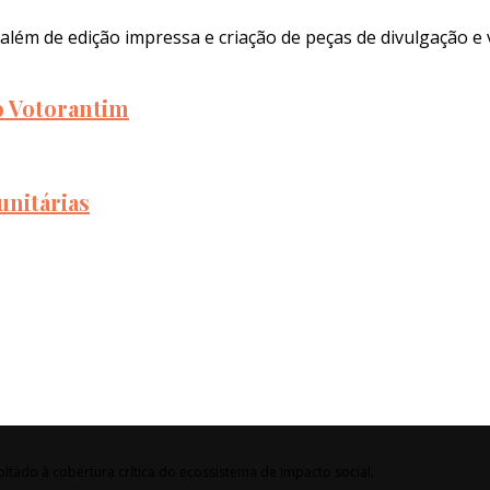
além de edição impressa e criação de peças de divulgação e 
to Votorantim
unitárias
ltado à cobertura crítica do ecossistema de impacto social.