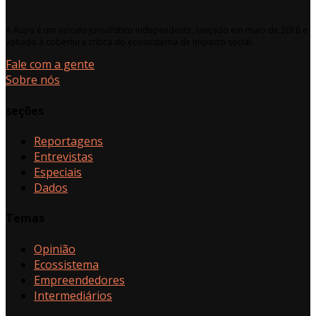
A Aupa é um veículo jornalístico independente, lançado em maio de 2018 e
voltado à cobertura crítica do ecossistema de impacto social.
Fale com a gente
Sobre nós
seções
Reportagens
Entrevistas
Especiais
Dados
Temas
Opinião
Ecossistema
Empreendedores
Intermediários