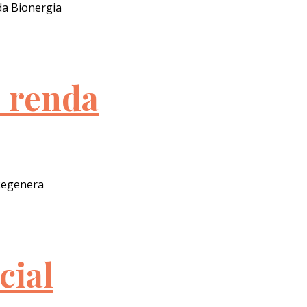
da Bionergia
e renda
 Regenera
cial