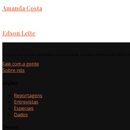
Amanda Costa
Edson Leite
A Aupa é um veículo jornalístico independente, lançado em maio de 2018 e vo
Fale com a gente
Sobre nós
seções
Reportagens
Entrevistas
Especiais
Dados
Temas