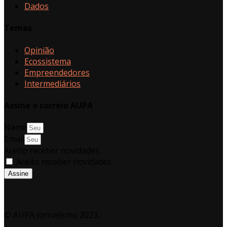
Dados
Temas
Opinião
Ecossistema
Empreendedores
Intermediários
Assine o correio AUPA
Name
Email
Aceito receber novidades.
Aceito receber novidades.
Assine
© AUPA Jornalismo 2023.