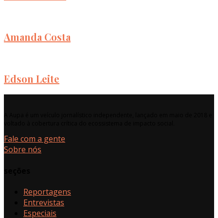
Amanda Costa
Edson Leite
A Aupa é um veículo jornalístico independente, lançado em maio de 2018 e
voltado à cobertura crítica do ecossistema de impacto social.
Fale com a gente
Sobre nós
seções
Reportagens
Entrevistas
Especiais