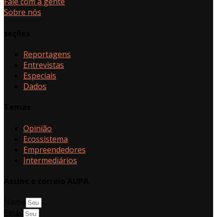
Fale com a gente
Sobre nós
seções
Reportagens
Entrevistas
Especiais
Dados
Temas
Opinião
Ecossistema
Empreendedores
Intermediários
Assine o correio AUPA
Name
Email