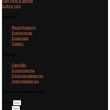
Fale com a gente
Sobre nós
seções
Reportagens
Entrevistas
Especiais
Dados
Temas
Opinião
Ecossistema
Empreendedores
Intermediários
Assine o correio AUPA
Name
Email