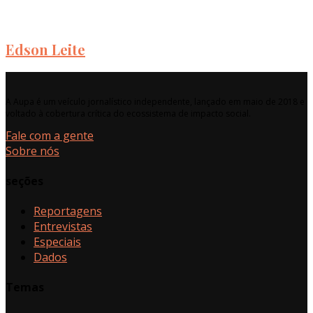
Edson Leite
A Aupa é um veículo jornalístico independente, lançado em maio de 2018 e
voltado à cobertura crítica do ecossistema de impacto social.
Fale com a gente
Sobre nós
seções
Reportagens
Entrevistas
Especiais
Dados
Temas