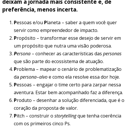
deixam a jornada mais consistente e, de
preferência, menos incerta.
P
essoas e/ou
P
laneta – saber a quem você quer
servir como empreendedor de impacto.
P
ropósito – transformar esse desejo de servir em
um propósito que nutra uma visão poderosa.
P
ersona
– conhecer as características das
personas
que são parte do ecossistema de atuação.
P
roblema – mapear o cenário de problematização
da
persona
–
alvo
e como ela resolve essa dor hoje.
P
essoas – engajar o time certo para zarpar nessa
aventura. Estar bem acompanhado faz a diferença.
P
roduto – desenhar a solução diferenciada, que é o
coração da proposta de valor.
P
itch – construir o
storytelling
que tenha coerência
com os primeiros cinco Ps.