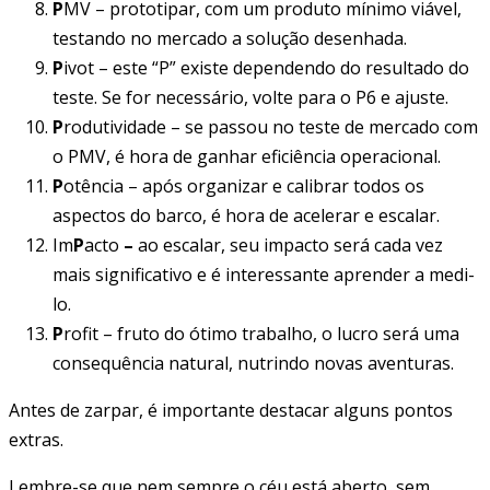
P
MV – prototipar, com um produto mínimo viável,
testando no mercado a solução desenhada.
P
ivot – este “P” existe dependendo do resultado do
teste. Se for necessário, volte para o P6 e ajuste.
P
rodutividade – se passou no teste de mercado com
o PMV, é hora de ganhar eficiência operacional.
P
otência – após organizar e calibrar todos os
aspectos do barco, é hora de acelerar e escalar.
Im
P
acto
–
ao escalar, seu impacto será cada vez
mais significativo e é interessante aprender a medi-
lo.
P
rofit – fruto do ótimo trabalho, o lucro será uma
consequência natural, nutrindo novas aventuras.
Antes de zarpar, é importante destacar alguns pontos
extras.
Lembre-se que nem sempre o céu está aberto, sem