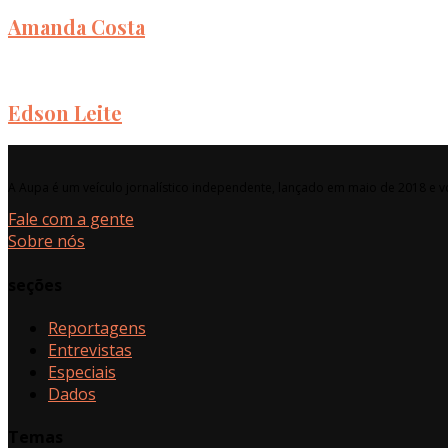
Amanda Costa
Edson Leite
A Aupa é um veículo jornalístico independente, lançado em maio de 2018 e vo
Fale com a gente
Sobre nós
seções
Reportagens
Entrevistas
Especiais
Dados
Temas