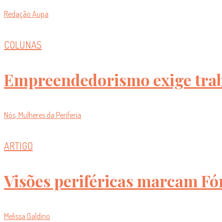
Redação Aupa
COLUNAS
Empreendedorismo exige trab
Nós, Mulheres da Periferia
ARTIGO
Visões periféricas marcam Fó
Melissa Galdino