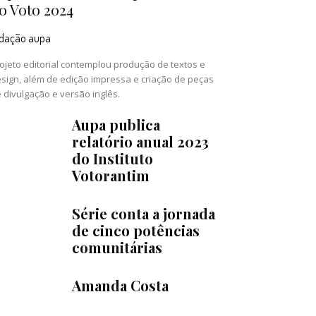
o Voto 2024
edação aupa
ojeto editorial contemplou produção de textos e
sign, além de edição impressa e criação de peças
 divulgação e versão inglês.
Aupa publica
relatório anual 2023
do Instituto
Votorantim
Série conta a jornada
de cinco potências
comunitárias
Amanda Costa