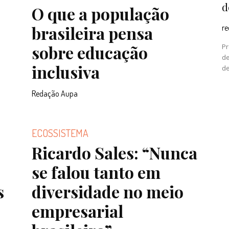
d
O que a população
brasileira pensa
r
sobre educação
Pr
de
inclusiva
de
Redação Aupa
ECOSSISTEMA
Ricardo Sales: “Nunca
se falou tanto em
s
diversidade no meio
empresarial