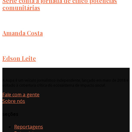
Série conta a jornada de cinco potências
comunitárias
Amanda Costa
Edson Leite
A Aupa é um veículo jornalístico independente, lançado em maio de 2018 e
voltado à cobertura crítica do ecossistema de impacto social.
Fale com a gente
Sobre nós
seções
Reportagens