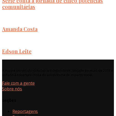
Série conta a jornada de cinco potências
comunitárias
Amanda Costa
Edson Leite
A Aupa é um veículo jornalístico independente, lançado em maio de 2018 e
voltado à cobertura crítica do ecossistema de impacto social.
Fale com a gente
Sobre nós
seções
Reportagens