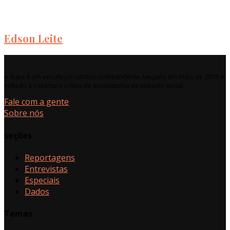
Edson Leite
A Aupa é um veículo jornalístico independente, lançado em maio de 2018 e
voltado à cobertura crítica do ecossistema de impacto social.
Fale com a gente
Sobre nós
seções
Reportagens
Entrevistas
Especiais
Dados
Temas