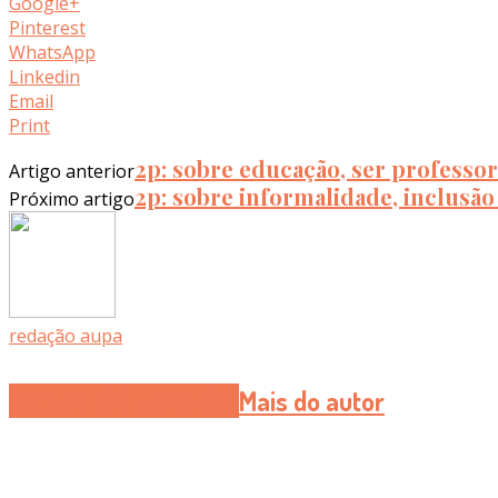
Google+
Pinterest
WhatsApp
Linkedin
Email
Print
2p: sobre educação, ser professor
Artigo anterior
2p: sobre informalidade, inclusã
Próximo artigo
redação aupa
Artigos Relacionados
Mais do autor