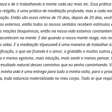
peza e de ir trabalhando a mente cada vez mais etc. Essa prátic
a religião, é uma prática de meditação profunda, mas a cada no
itação. Então são esses retiros de 10 dias, depois de 20 dias, vo
os externos, então todos os nossos sentidos recebem estímulos 
as reações bioquímicas, então na nossa vida estamos constant
 acontecem na mente. E daí quando a nossa mente reage, nós re
s vidas. E a meditação Vipassanã é uma maneira de trabalhar is
ficação, o que vai ficando é o amor, a gratidão e muitos outros 
 menos egoísmo, mais intuição, mais sentir e menos pensar. Ma
resultado natural desses caminhos que eu venho caminhando. V
minha vida é uma entrega para tudo a minha volta, para o próxi
za, toda natureza materializada no meu corpo. Todo ar que res