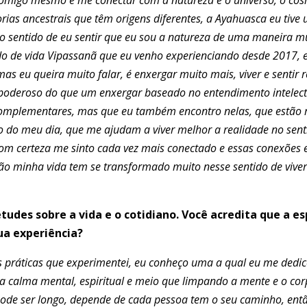
rias ancestrais que têm origens diferentes, a Ayahuasca eu tiv
o sentido de eu sentir que eu sou a natureza de uma maneira mui
o de vida Vipassanã que eu venho experienciando desde 2017, e
as eu queira muito falar, é enxergar muito mais, viver e sentir 
poderoso do que um enxergar baseado no entendimento intelectu
complementares, mas que eu também encontro nelas, que estão 
to do meu dia, que me ajudam a viver melhor a realidade no s
com certeza me sinto cada vez mais conectado e essas conexões e
tão minha vida tem se transformado muito nesse sentido de viv
tudes sobre a vida e o cotidiano. Você acredita que a e
ua experiência?
as práticas que experimentei, eu conheço uma a qual eu me dedi
a calma mental, espiritual e meio que limpando a mente e o corp
pode ser longo, depende de cada pessoa tem o seu caminho, ent