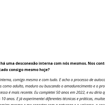
 há uma desconexão interna com nós mesmos. Nos cont
ctado consigo mesmo hoje?
interna, comigo mesmo e com tudo. E acho o processo de autoc
amos como adulto, maduro ou buscando o amadurecimento e o pr
cesso é mais recente. Eu completei 50 anos em 2022, e eu diria
10 anos. E já experimentei diferentes técnicas e práticas, mui
 comigo mesmo e me conectar com a natureza e o universo, o co