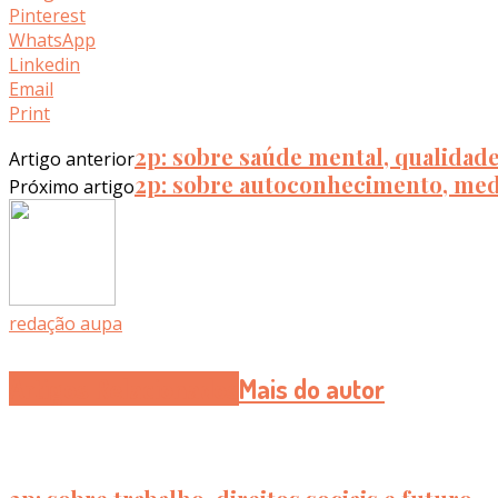
Pinterest
WhatsApp
Linkedin
Email
Print
2p: sobre saúde mental, qualidade 
Artigo anterior
2p: sobre autoconhecimento, med
Próximo artigo
redação aupa
Artigos Relacionados
Mais do autor