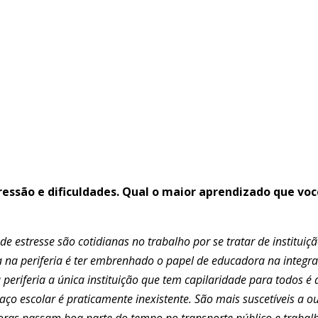
 pressão e dificuldades. Qual o maior aprendizado que v
de estresse são cotidianas no trabalho por se tratar de insti
a na periferia é ter embrenhado o papel de educadora na integra
eriferia a única instituição que tem capilaridade para todos é 
spaço escolar é praticamente inexistente. São mais suscetíveis a 
adoras passam boa parte do tempo no transporte público e traba