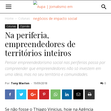
Home
Colunas
Colunas
Opinião
Na periferia,
empreendedores de
territórios inteiros
Pensar empreendedorismo social nas periferias passa por
compreender que empreendedores não só investem em
uma ideia, mas no seu território e comunidades.
Por
Tony Marlon
-
19/09/2018
0
Se não fosse o Thiago Vinicius, hoje na Agência