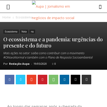
Home
Ecossistema
Ecossistema
Nota
rss
O ecossistema e a pandemia: urgências do
presente e do futuro
Mais ações no setor: saiba como contribuir com o movimento
#ONovoNormal e também com o Plano de Resposta Socioambiental
Por
Redação Aupa
-
19/05/2020
0
Ao longo das semanas após a chegada da