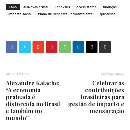
TAGS
#ONovoNormal
Conexsus
ecossistema
finanças
impacto social
Plano de Resposta Socioambiental
quintessa
Artigo anterior
Próximo artigo
Alexandre Kalache:
Celebrar as
“A economia
contribuições
prateada é
brasileiras para
distorcida no Brasil
gestão de impacto e
e também no
mensuração
mundo”