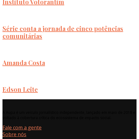
Instituto Votorantim
Série conta a jornada de cinco potências
comunitárias
Amanda Costa
Edson Leite
A Aupa é um veículo jornalístico independente, lançado em maio de 2018 e
voltado à cobertura crítica do ecossistema de impacto social.
Fale com a gente
Sobre nós