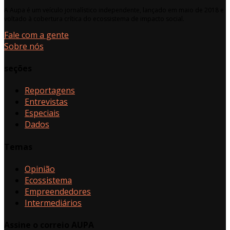
A Aupa é um veículo jornalístico independente, lançado em maio de 2018 e
voltado à cobertura crítica do ecossistema de impacto social.
Fale com a gente
Sobre nós
seções
Reportagens
Entrevistas
Especiais
Dados
Temas
Opinião
Ecossistema
Empreendedores
Intermediários
Assine o correio AUPA