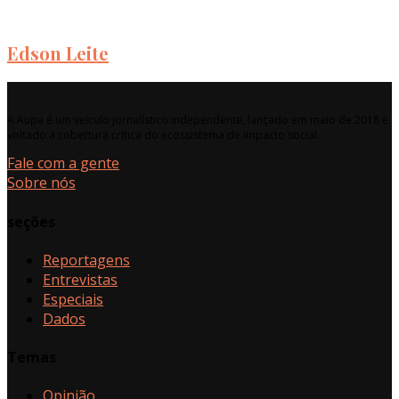
Edson Leite
A Aupa é um veículo jornalístico independente, lançado em maio de 2018 e
voltado à cobertura crítica do ecossistema de impacto social.
Fale com a gente
Sobre nós
seções
Reportagens
Entrevistas
Especiais
Dados
Temas
Opinião