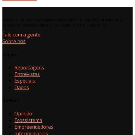
A Aupa é um veículo jornalístico independente, lançado em maio de 2018 e
voltado à cobertura crítica do ecossistema de impacto social.
Fale com a gente
Sobre nós
seções
Reportagens
Entrevistas
Especiais
Dados
Temas
Opinião
Ecossistema
Empreendedores
Intermediários