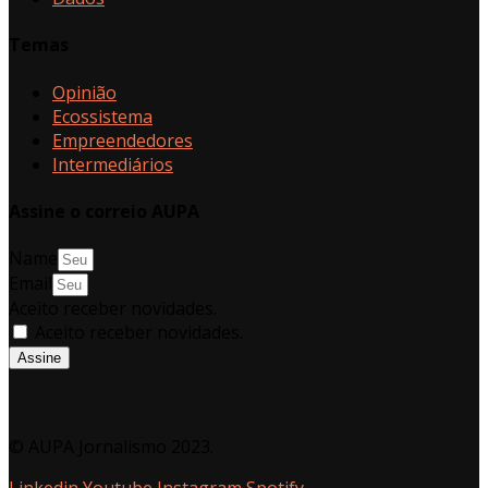
Temas
Opinião
Ecossistema
Empreendedores
Intermediários
Assine o correio AUPA
Name
Email
Aceito receber novidades.
Aceito receber novidades.
Assine
© AUPA Jornalismo 2023.