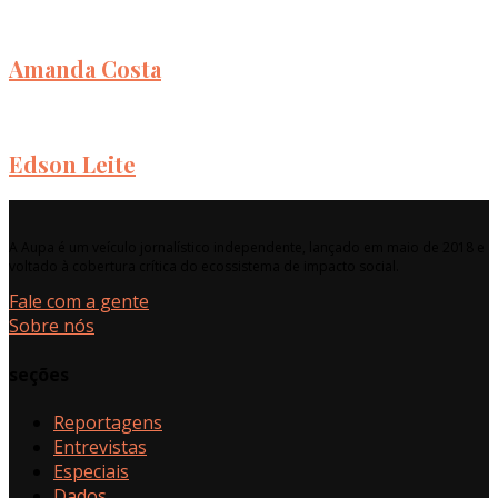
Amanda Costa
Edson Leite
A Aupa é um veículo jornalístico independente, lançado em maio de 2018 e
voltado à cobertura crítica do ecossistema de impacto social.
Fale com a gente
Sobre nós
seções
Reportagens
Entrevistas
Especiais
Dados