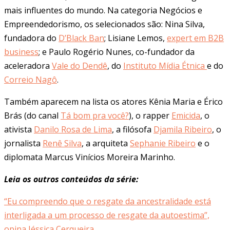
mais influentes do mundo. Na categoria Negócios e
Empreendedorismo, os selecionados são: Nina Silva,
fundadora do
D’Black Ban
; Lisiane Lemos,
expert em B2B
business
; e Paulo Rogério Nunes, co-fundador da
aceleradora
Vale do Dendê
, do
Instituto Mídia Étnica
e do
Correio Nagô
.
Também aparecem na lista os atores Kênia Maria e Érico
Brás (do canal
Tá bom pra você?
), o rapper
Emicida
, o
ativista
Danilo Rosa de Lima
, a filósofa
Djamila Ribeiro
, o
jornalista
Renê Silva
, a arquiteta
Sephanie Ribeiro
e o
diplomata Marcus Vinícios Moreira Marinho.
Leia os outros conteúdos da série:
“Eu compreendo que o resgate da ancestralidade está
interligada a um processo de resgate da autoestima”,
opina Jéssica Cerqueira.