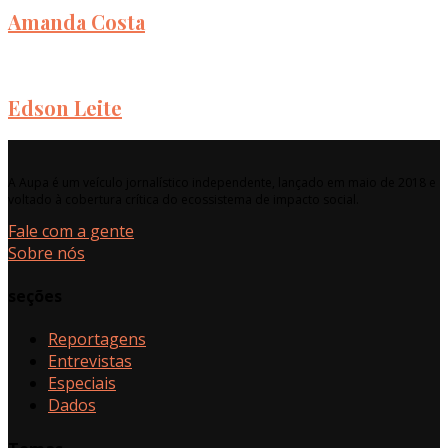
Amanda Costa
Edson Leite
A Aupa é um veículo jornalístico independente, lançado em maio de 2018 e
voltado à cobertura crítica do ecossistema de impacto social.
Fale com a gente
Sobre nós
seções
Reportagens
Entrevistas
Especiais
Dados