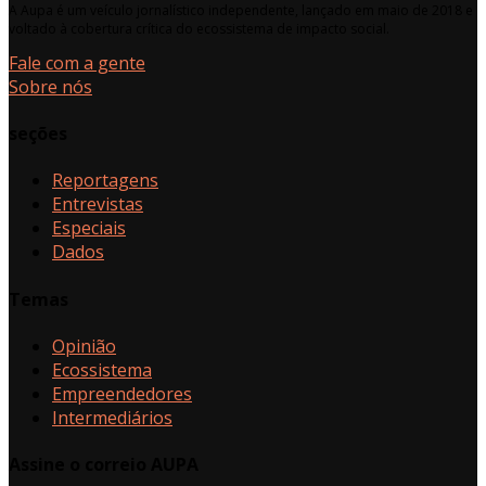
A Aupa é um veículo jornalístico independente, lançado em maio de 2018 e
voltado à cobertura crítica do ecossistema de impacto social.
Fale com a gente
Sobre nós
seções
Reportagens
Entrevistas
Especiais
Dados
Temas
Opinião
Ecossistema
Empreendedores
Intermediários
Assine o correio AUPA