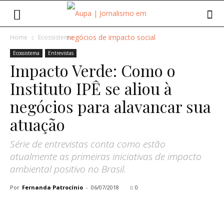
Home
Ecossistema
Ecossistema
Entrevistas
Impacto Verde: Como o
Instituto IPÊ se aliou à
negócios para alavancar sua
atuação
Série de entrevistas conta como estão
atualmente as primeiras iniciativas de impacto
ambiental positivo no Brasil.
Por
Fernanda Patrocínio
-
06/07/2018
0