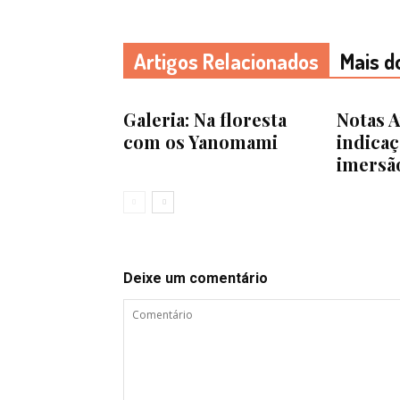
Artigos Relacionados
Mais d
Galeria: Na floresta
Notas A
com os Yanomami
indicaç
imersã
Deixe um comentário