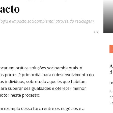
acto
ogia e impacto socioambiental através da reciclagem
0
A
locar em prática soluções socioambientais. A
d
os portes é primordial para o desenvolvimento do
os indivíduos, sobretudo aqueles que habitam
r
para superar desigualdades e oferecer melhor
Pr
motor neste processo.
de
de
um exemplo dessa força entre os negócios e a