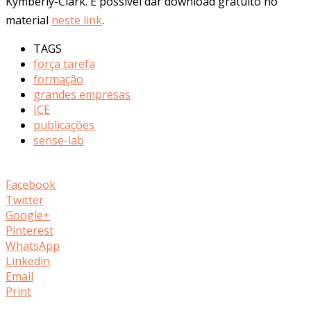
Kymberly-Clark. É possível dar download gratuito no
material
neste link
.
TAGS
força tarefa
formação
grandes empresas
ICE
publicações
sense-lab
Facebook
Twitter
Google+
Pinterest
WhatsApp
Linkedin
Email
Print