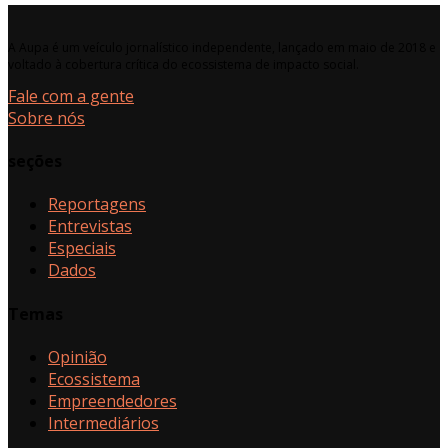
A Aupa é um veículo jornalístico independente, lançado em maio de 2018 e
voltado à cobertura crítica do ecossistema de impacto social.
Fale com a gente
Sobre nós
seções
Reportagens
Entrevistas
Especiais
Dados
Temas
Opinião
Ecossistema
Empreendedores
Intermediários