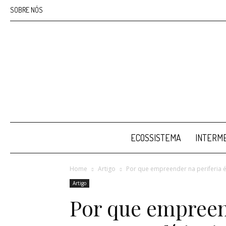
SOBRE NÓS
ECOSSISTEMA
INTERME
Home
Artigo
Por que empreender na periferia é 
Artigo
Por que empreend