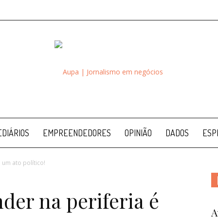
Aupa
DIÁRIOS
EMPREENDEDORES
OPINIÃO
DADOS
ESP
um ato político!
er na periferia é
A