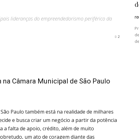
d
r
ncipais lideranças do empreendedorismo periférico da
Pr
de
2
de
h na Câmara Municipal de São Paulo
e São Paulo também está na realidade de milhares
ide e busca criar um negócio a partir da potência
a a falta de apoio, crédito, além de muito
 sobretudo, um ato de coragem diante das