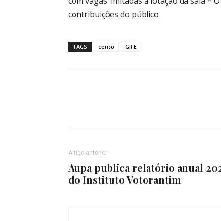
com vagas limitadas a lotação da sala * O
contribuições do público
TAGS
censo
GIFE
Artigo anterior
Aupa publica relatório anual 20
do Instituto Votorantim