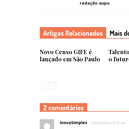
redação aupa
Artigos Relacionados
Mais d
Novo Censo GIFE é
Talento
lançado em São Paulo
o futur
2 comentários
InovaSimples
23/07/2024 at 12:10 am