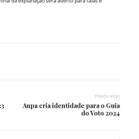
 final da explanação será aberto para falas e
Próximo artigo
23
Aupa cria identidade para o Guia
do Voto 2024