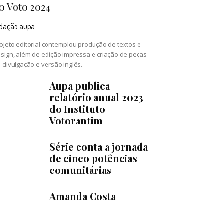
o Voto 2024
edação aupa
ojeto editorial contemplou produção de textos e
sign, além de edição impressa e criação de peças
 divulgação e versão inglês.
Aupa publica
relatório anual 2023
do Instituto
Votorantim
Série conta a jornada
de cinco potências
comunitárias
Amanda Costa