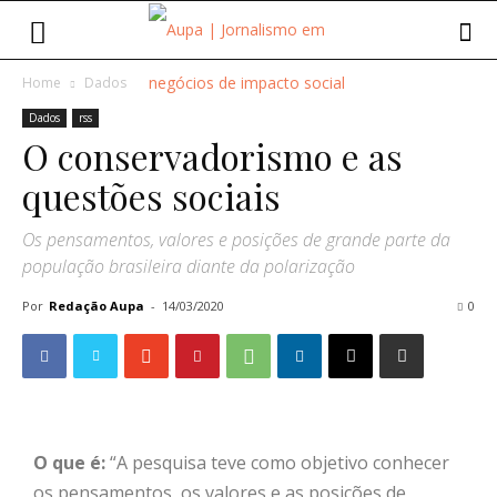
Home
Dados
Dados
rss
O conservadorismo e as
questões sociais
Os pensamentos, valores e posições de grande parte da
população brasileira diante da polarização
Por
Redação Aupa
-
14/03/2020
0
O que é:
“A pesquisa teve como objetivo conhecer
os pensamentos, os valores e as posições de