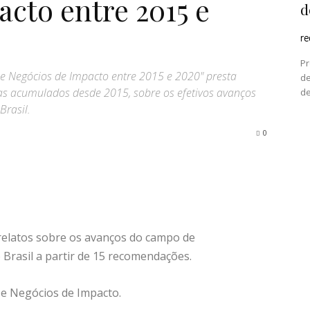
cto entre 2015 e
d
r
Pr
 e Negócios de Impacto entre 2015 e 2020" presta
de
ivas acumulados desde 2015, sobre os efetivos avanços
de
Brasil.
0
 relatos sobre os avanços do campo de
 Brasil a partir de 15 recomendações.
 e Negócios de Impacto.