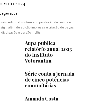
o Voto 2024
edação aupa
ojeto editorial contemplou produção de textos e
sign, além de edição impressa e criação de peças
 divulgação e versão inglês.
Aupa publica
relatório anual 2023
do Instituto
Votorantim
Série conta a jornada
de cinco potências
comunitárias
Amanda Costa