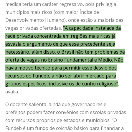
medida teria um caráter regressivo, pois privilegia
municípios mais ricos (com maior Índice de
Desenvolvimento Humano), onde estão a maioria das
vagas privadas ofertadas.
“A capacidade instalada da
rede privada concentrada em regiões mais ricas já
esvazia o argumento de que esse precedente seja
necessário, além disso, o Brasil não tem problemas de
oferta de vagas no Ensino Fundamental e Médio. Não
havia motivo técnico para permitir esse desvio dos
recursos do Fundeb, a não ser abrir mercado para
grupos específicos, inclusive os de cunho religioso”
,
avalia.
O docente salienta ainda que governadores e
prefeitos podem fazer convênios com escolas privadas
com recursos próprios de estados e municípios. “O
Fundeb é um fundo de colchão básico para financiar a