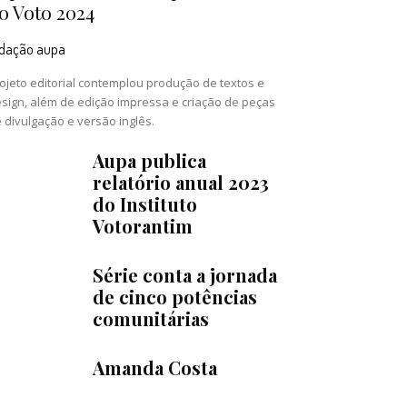
o Voto 2024
edação aupa
ojeto editorial contemplou produção de textos e
sign, além de edição impressa e criação de peças
 divulgação e versão inglês.
Aupa publica
relatório anual 2023
do Instituto
Votorantim
Série conta a jornada
de cinco potências
comunitárias
Amanda Costa