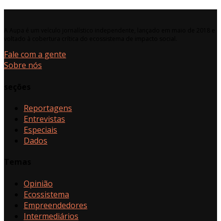
A Aupa é um veículo jornalístico independente, lançado em maio de 2018 e
voltado à cobertura crítica do ecossistema de impacto social.
Fale com a gente
Sobre nós
seções
Reportagens
Entrevistas
Especiais
Dados
Temas
Opinião
Ecossistema
Empreendedores
Intermediários