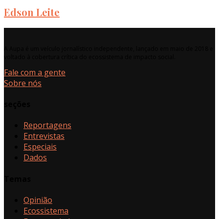
Edson Leite
A Aupa é um veículo jornalístico independente, lançado em maio de 2018 e
voltado à cobertura crítica do ecossistema de impacto social.
Fale com a gente
Sobre nós
seções
Reportagens
Entrevistas
Especiais
Dados
Temas
Opinião
Ecossistema