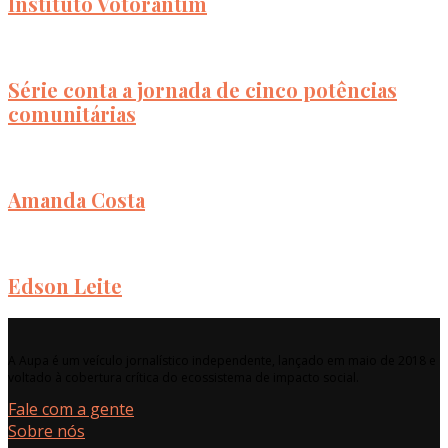
Instituto Votorantim
Série conta a jornada de cinco potências
comunitárias
Amanda Costa
Edson Leite
A Aupa é um veículo jornalístico independente, lançado em maio de 2018 e
voltado à cobertura crítica do ecossistema de impacto social.
Fale com a gente
Sobre nós