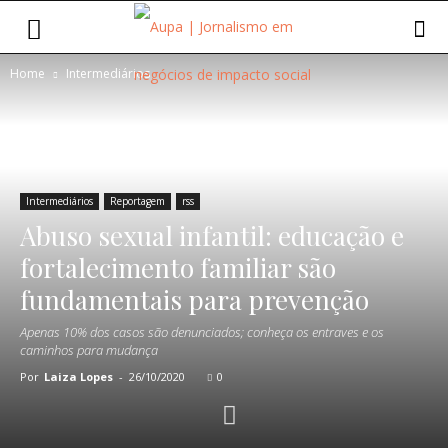
Home
Intermediários
Intermediários
Reportagem
rss
Abuso sexual infantil: educação e
fortalecimento familiar são
fundamentais para prevenção
Apenas 10% dos casos são denunciados; conheça os entraves e os
caminhos para mudança
Por
Laiza Lopes
-
26/10/2020
0