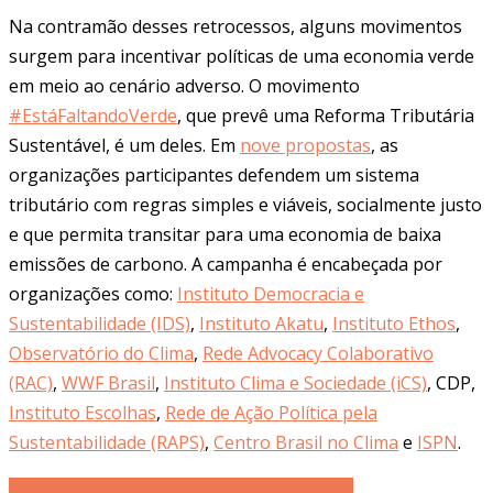
Na contramão desses retrocessos, alguns movimentos
surgem para incentivar políticas de uma economia verde
em meio ao cenário adverso. O movimento
#EstáFaltandoVerde
, que prevê uma Reforma Tributária
Sustentável, é um deles. Em
nove propostas
, as
organizações participantes defendem um sistema
tributário com regras simples e viáveis, socialmente justo
e que permita transitar para uma economia de baixa
emissões de carbono. A campanha é encabeçada por
organizações como:
Instituto Democracia e
Sustentabilidade (IDS)
,
Instituto Akatu
,
Instituto Ethos
,
Observatório do Clima
,
Rede Advocacy Colaborativo
(RAC)
,
WWF Brasil
,
Instituto Clima e Sociedade (iCS)
, CDP,
Instituto Escolhas
,
Rede de Ação Política pela
Sustentabilidade (RAPS)
,
Centro Brasil no Clima
e
ISPN
.
Apoie o jornalismo crítico no ecossistema.