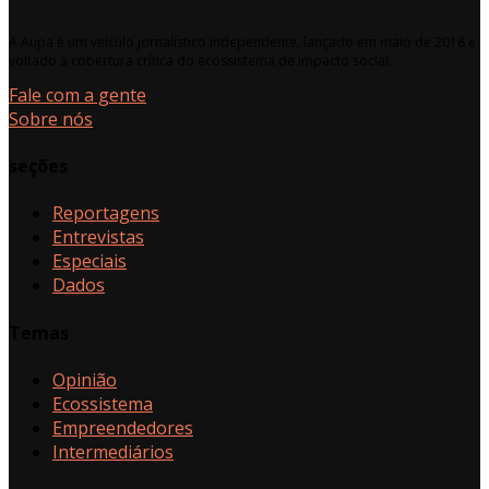
A Aupa é um veículo jornalístico independente, lançado em maio de 2018 e
voltado à cobertura crítica do ecossistema de impacto social.
Fale com a gente
Sobre nós
seções
Reportagens
Entrevistas
Especiais
Dados
Temas
Opinião
Ecossistema
Empreendedores
Intermediários