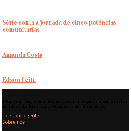
Série conta a jornada de cinco potências
comunitárias
Amanda Costa
Edson Leite
A Aupa é um veículo jornalístico independente, lançado em maio de 2018 e
voltado à cobertura crítica do ecossistema de impacto social.
Fale com a gente
Sobre nós