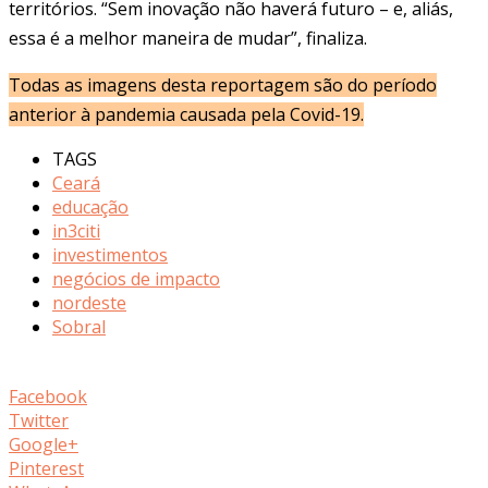
territórios. “Sem inovação não haverá futuro – e, aliás,
essa é a melhor maneira de mudar”, finaliza.
Todas as imagens desta reportagem são do período
anterior à pandemia causada pela Covid-19.
TAGS
Ceará
educação
in3citi
investimentos
negócios de impacto
nordeste
Sobral
Facebook
Twitter
Google+
Pinterest