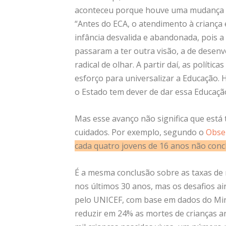
aconteceu porque houve uma mudança n
“Antes do ECA, o atendimento à criança
infância desvalida e abandonada, pois a 
passaram a ter outra visão, a de desen
radical de olhar. A partir daí, as políti
esforço para universalizar a Educação. 
o Estado tem dever de dar essa Educação
Mas esse avanço não significa que está
cuidados. Por exemplo, segundo o
Obser
cada quatro jovens de 16 anos não conc
É a mesma conclusão sobre as taxas de 
nos últimos 30 anos, mas os desafios a
pelo
UNICEF
, com base em dados do Min
reduzir em 24% as mortes de crianças a