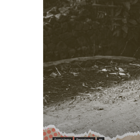
Ecossistema
Reportagem
rss