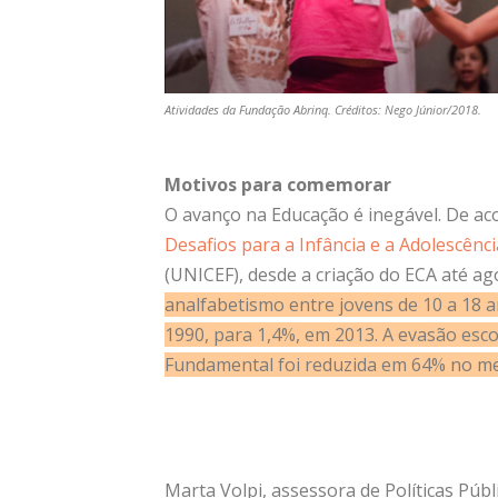
Atividades da Fundação Abrinq. Créditos: Nego Júnior/2018.
Motivos para comemorar
O avanço na Educação é inegável.
De ac
Desafios para a Infância e a Adolescênci
(UNICEF),
desde a criação do ECA até ag
analfabetismo entre jovens de 10 a 18 a
1990, para 1,4%, em 2013. A evasão esco
Fundamental foi reduzida em 64% no m
Marta Volpi, assessora de Políticas Públ