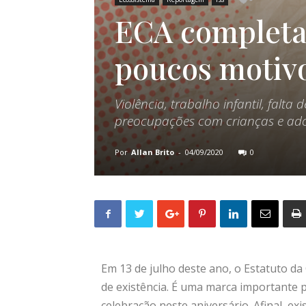
ECA completa 
poucos motiv
Violência, trabalho infantil, falt
preocupações com crianças e ado
Por
Allan Brito
-
04/09/2020
0
Em 13 de julho deste ano, o Estatuto da
de existência. É uma marca importante p
celebração neste aniversário. Afinal, e