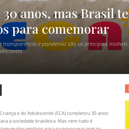
30 anos, mas Brasil t
os para comemorar
a de transparência e pandemia são os principais motivos
lescentes
 Criança e do Adolescente (ECA) completou 30 anos
ara a sociedade brasileira. Mas nem tudo é
xistem muitos motivos para se preocupar com os