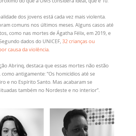
próximo do que a OMS considera ideal, que é 10.
lidade dos jovens está cada vez mais violenta.
foram comuns nos últimos meses. Alguns casos até
os, como nas mortes de Ágatha Félix, em 2019, e
Segundo dados do UNICEF
,
32 crianças ou
or causa da violência
.
ação Abrinq, destaca que essas mortes não estão
, como antigamente: “Os homicídios até se
iro e no Espírito Santo. Mas acabaram se
situadas também no Nordeste e no interior”.