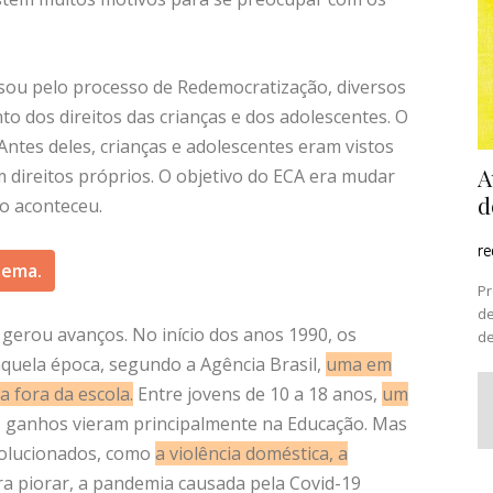
sou pelo processo de Redemocratização, diversos
 dos direitos das crianças e dos adolescentes. O
 Antes deles, crianças e adolescentes eram vistos
A
direitos próprios. O objetivo do ECA era mudar
d
do aconteceu.
r
tema.
Pr
de
 gerou avanços. No início dos anos 1990, os
de
aquela época, segundo a Agência Brasil,
uma em
a fora da escola
.
Entre jovens de 10 a 18 anos,
um
 ganhos vieram principalmente na Educação. Mas
olucionados, como
a
violência doméstica, a
a piorar, a pandemia causada pela Covid-19