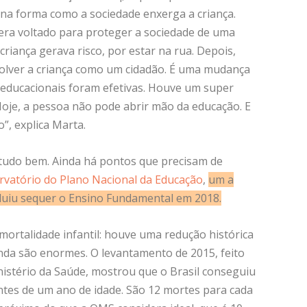
a forma como a sociedade enxerga a criança.
 era voltado para proteger a sociedade de uma
criança gerava risco, por estar na rua. Depois,
volver a criança como um cidadão. É uma mudança
cas educacionais foram efetivas. Houve um super
Hoje, a pessoa não pode abrir mão da educação. E
”, explica Marta.
 tudo bem. Ainda há pontos que precisam de
vatório do Plano Nacional da Educação
,
um a
luiu sequer o Ensino Fundamental em 2018.
mortalidade infantil: houve uma redução histórica
inda são enormes. O levantamento de 2015, feito
istério da Saúde, mostrou que o Brasil conseguiu
ntes de um ano de idade. São 12 mortes para cada