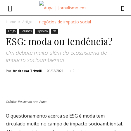
Home
Artigo
Artigo
Colunas
Opinião
rss
ESG: moda ou tendência?
Um debate muito além do ecossistema de
impacto socioambiental
Por
Andressa Trivelli
-
01/12/2021
0
Crédito: Equipe de arte Aupa
O questionamento acerca se ESG é moda tem
circulado muito no campo de impacto socioambiental.