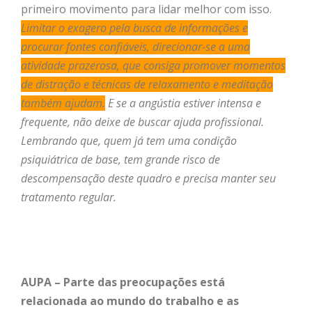
primeiro movimento para lidar melhor com isso.
Limitar o exagero pela busca de informações e
procurar fontes confiáveis,
direcionar-se a uma
atividade prazerosa, que consiga promover momentos
de distração e técnicas de relaxamento e meditação
também ajudam.
E se a angústia estiver intensa e
frequente, não deixe de buscar ajuda profissional.
Lembrando que, quem já tem uma condição
psiquiátrica de base, tem grande risco de
descompensação deste quadro e precisa manter seu
tratamento regular.
AUPA – Parte das preocupações está
relacionada ao mundo do trabalho e as