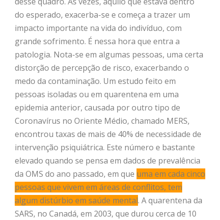
desse quadro. Às vezes, aquilo que estava dentro
do esperado, exacerba-se e começa a trazer um
impacto importante na vida do indivíduo, com
grande sofrimento. É nessa hora que entra a
patologia. Nota-se em algumas pessoas, uma certa
distorção de percepção de risco, exacerbando o
medo da contaminação. Um estudo feito em
pessoas isoladas ou em quarentena em uma
epidemia anterior, causada por outro tipo de
Coronavírus no Oriente Médio, chamado MERS,
encontrou taxas de mais de 40% de necessidade de
intervenção psiquiátrica. Este número e bastante
elevado quando se pensa em dados de prevalência
da OMS do ano passado, em que
uma em cada cinco
pessoas que vivem em áreas de conflitos, tem
algum distúrbio em saúde mental
. A quarentena da
SARS, no Canadá, em 2003, que durou cerca de 10