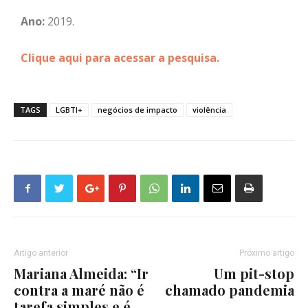
Ano:
2019.
Clique aqui para acessar a pesquisa.
TAGS
LGBTI+
negócios de impacto
violência
Artigo anterior
Próximo artigo
Mariana Almeida: “Ir
Um pit-stop
contra a maré não é
chamado pandemia
tarefa simples e é