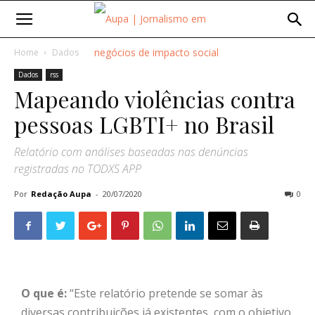
Home
Dados
Dados
rss
Mapeando violências contra
pessoas LGBTI+ no Brasil
Relatório com análises baseadas nas denúncias
registradas no TODXS APP
Por
Redação Aupa
-
20/07/2020
0
O que é:
“Este relatório pretende se somar às
diversas contribuições já existentes, com o objetivo