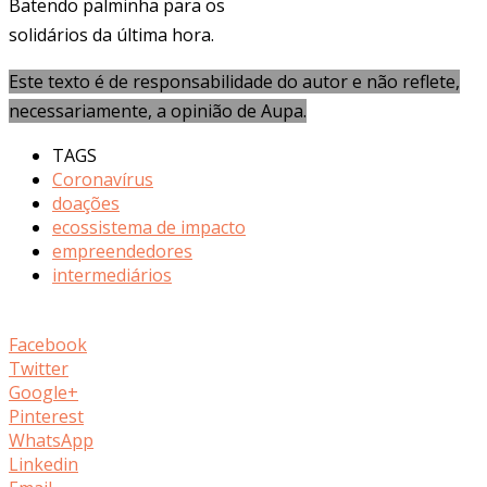
Batendo palminha para os
solidários da última hora.
Este texto é de responsabilidade do autor e não reflete,
necessariamente, a opinião de Aupa.
TAGS
Coronavírus
doações
ecossistema de impacto
empreendedores
intermediários
Facebook
Twitter
Google+
Pinterest
WhatsApp
Linkedin