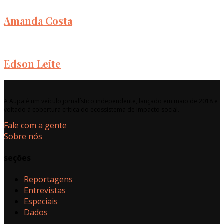
Amanda Costa
Edson Leite
A Aupa é um veículo jornalístico independente, lançado em maio de 2018 e
voltado à cobertura crítica do ecossistema de impacto social.
Fale com a gente
Sobre nós
seções
Reportagens
Entrevistas
Especiais
Dados