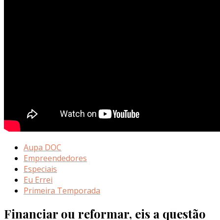
Aupa DOC
Empreendedores
Especiais
Eu Errei
Primeira Temporada
Financiar ou reformar, eis a questão