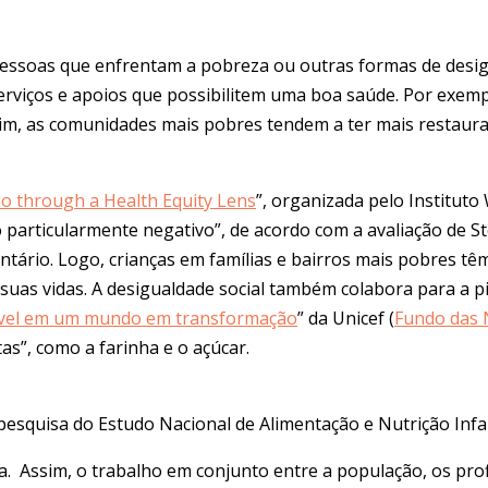
pessoas que enfrentam a pobreza ou outras formas de desigu
erviços e apoios que possibilitem uma boa saúde. Por exemp
ssim, as comunidades mais pobres tendem a ter mais restaur
io through a Health Equity Lens
”, organizada pelo Instituto
articularmente negativo”, de acordo com a avaliação de Steve
tário. Logo, crianças em famílias e bairros mais pobres tê
suas vidas.
A desigualdade social também colabora para a pio
dável em um mundo em transformação
” da Unicef (
Fundo das 
as”, como a farinha e o açúcar.
esquisa do Estudo Nacional de Alimentação e Nutrição Infan
ca. Assim, o trabalho em conjunto entre a população, os pro